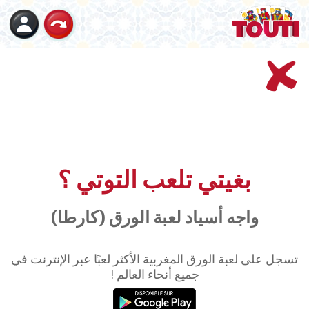
قاعات اللعب
إلعب على راحتك في قاعتنا العادية !
بغيتي تلعب التوتي ؟
Chdid Touti
Chdid Touti
واجه أسياد لعبة الورق (كارطا)
تسجل على لعبة الورق المغربية الأكثر لعبًا عبر الإنترنت في
جميع أنحاء العالم !
0
/4
/4
0