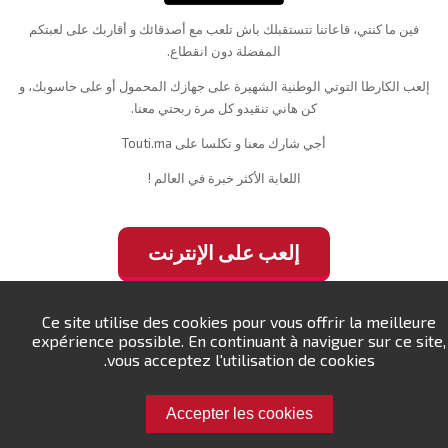
فين ما كنتي، قاعاتنا تتستقبلك باش تلعب مع أصدقائك و أقاربك على لعبتكم
المفضلة دون انقطاع.
Tranfo
Tranfo
إلعب الكارطا التوتي الوطنية الشهيرة على جهازك المحمول أو على حاسوبك، و
كن هاني تنقيدو كل مرة ربحتي معنا.
أجي شارك معنا و تكلسا على Touti.ma
اللعابة الأكثر خبرة في العالم !
0
/4
/4
0
إلعب على الإنترنت
Tute !
Tute !
Ce site utilise des cookies pour vous offrir la meilleure
expérience possible. En continuant à naviguer sur ce site,
vous acceptez l'utilisation de cookies.
Accepter les cookies
0
/4
/4
0