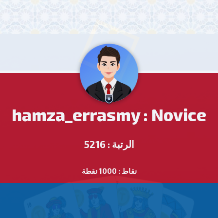
hamza_errasmy : Novice
الرتبة : 5216
نقاط : 1000 نقطة