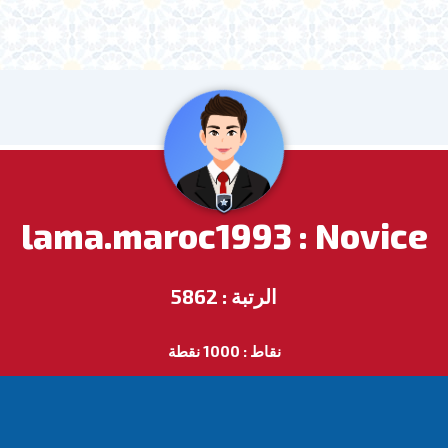
lama.maroc1993 : Novice
الرتبة : 5862
نقاط : 1000 نقطة