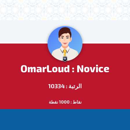
OmarLoud : Novice
الرتبة : 10334
نقاط : 1000 نقطة